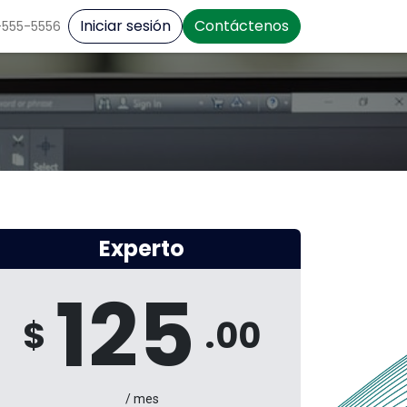
Iniciar sesión
Contáctenos
-555-5556
Experto
125
$
.00
/ mes