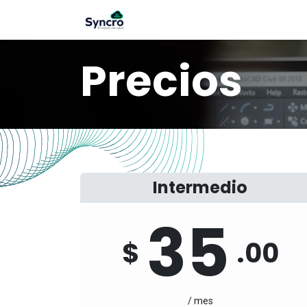
Inicio
Servicios
Precios
A
Precios
Intermedio
35
$
.00
/ mes