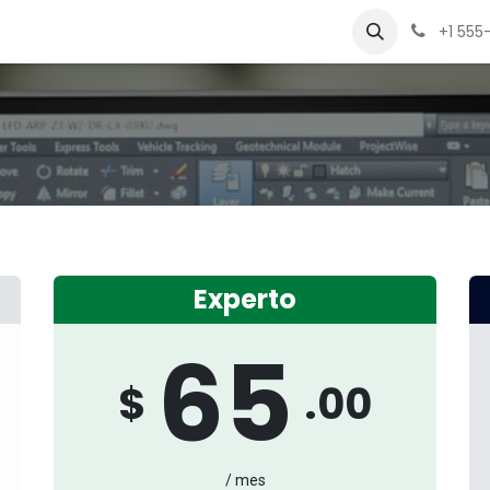
yuda
Sobre nosotros
Contáctenos
+1 555
Experto
65
$
.00
/ mes